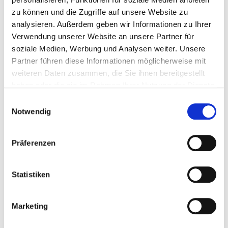
Newsletter 57
zu können und die Zugriffe auf unsere Website zu
analysieren. Außerdem geben wir Informationen zu Ihrer
Newsletter 57
Verwendung unserer Website an unsere Partner für
soziale Medien, Werbung und Analysen weiter. Unsere
Newsletter 58
Partner führen diese Informationen möglicherweise mit
Newsletter 58
weiteren Daten zusammen, die Sie ihnen bereitgestellt
haben oder die sie im Rahmen Ihrer Nutzung der Dienste
Newsletter 58
gesammelt haben.
Einwilligungsauswahl
Newsletter 59
Notwendig
Newsletter 59
Präferenzen
Newsletter 59
Newsletter 60
Statistiken
Newsletter 60
Marketing
Newsletter 60
Newsletter 61