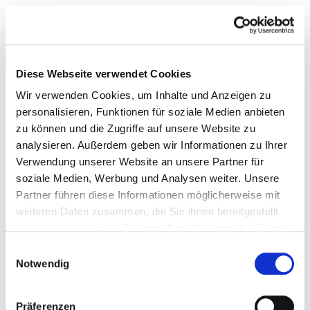
Copyright: © Saskia Steffen, Hakima Taous, NOMiA
Rechtsanwaltsgesellschaft mbH
Diese Webseite verwendet Cookies
Alle Rechte vorbehalten. Abdruck und / oder
Wir verwenden Cookies, um Inhalte und Anzeigen zu
Vervielfältigung der Texte oder Auszüge aus ihnen nur
personalisieren, Funktionen für soziale Medien anbieten
nach Rücksprache und mit Genehmigung des
zu können und die Zugriffe auf unsere Website zu
Rechteinhabers.
analysieren. Außerdem geben wir Informationen zu Ihrer
Verwendung unserer Website an unsere Partner für
All rights reserved. No part of the newsletter may be
soziale Medien, Werbung und Analysen weiter. Unsere
reproduced in any form without written permission from
Partner führen diese Informationen möglicherweise mit
the author.
weiteren Daten zusammen, die Sie ihnen bereitgestellt
haben oder die sie im Rahmen Ihrer Nutzung der Dienste
gesammelt haben.
Einwilligungsauswahl
Notwendig
Auch in dieser
Ausgabe:
Präferenzen