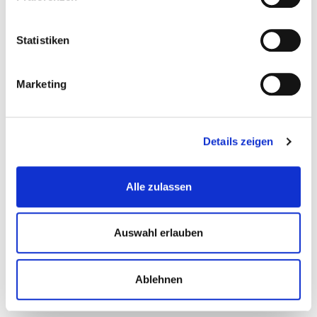
Kuschen oder anzeigen – Schützt mich das Arbeitsrecht,
wenn der Chef betrügt?
Statistiken
Ist eine Kündigung bei Krankheit unwirksam?
Kopftuch oder Kündigung – Kopftuchverbot am
Marketing
Arbeitsplatz?
Alle Ausgaben:
Details zeigen
Newsletter 104
Alle zulassen
Newsletter 103
Newsletter 102
Auswahl erlauben
Newsletter 101
Newsletter 100
Ablehnen
Newsletter 99