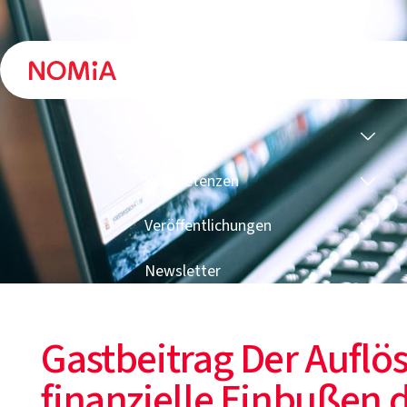
Kanzlei
Kompetenzen
Veröffentlichungen
Newsletter
Gastbeitrag Der Auflö
finanzielle Einbußen 