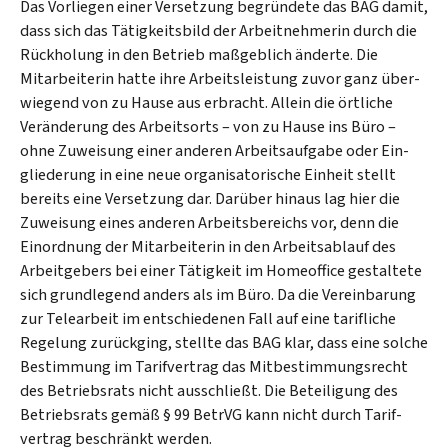
Das Vorliegen einer Versetzung begründete das BAG damit,
dass sich das Tätig­keits­bild der Arbeit­nehmerin durch die
Rück­holung in den Betrieb maß­geb­lich änderte. Die
Mitarbeiterin hatte ihre Arbeits­leistung zuvor ganz über­
wiegend von zu Hause aus erbracht. Allein die örtliche
Verände­rung des Arbeits­orts – von zu Hause ins Büro –
ohne Zuweisung einer anderen Arbeits­aufgabe oder Ein­
gliederung in eine neue organi­sato­rische Einheit stellt
bereits eine Versetzung dar. Darüber hinaus lag hier die
Zuweisung eines anderen Arbeits­bereichs vor, denn die
Einordnung der Mitarbeiterin in den Arbeits­ablauf des
Arbeit­gebers bei einer Tätigkeit im Home­office gestaltete
sich grund­legend anders als im Büro. Da die Verein­barung
zur Tele­arbeit im entschie­denen Fall auf eine tarif­liche
Rege­lung zurückging, stellte das BAG klar, dass eine solche
Bestimmung im Tarif­vertrag das Mitbestimmungs­recht
des Betriebs­rats nicht aus­schließt. Die Beteiligung des
Betriebs­rats gemäß § 99 BetrVG kann nicht durch Tarif­
vertrag beschränkt werden.