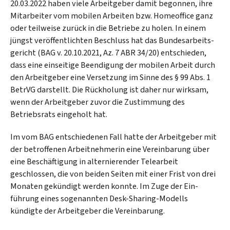
20.03.2022 haben viele Arbeit­geber damit begonnen, ihre
Mitarbeiter vom mobilen Arbeiten bzw. Home­office ganz
oder teilweise zurück in die Betriebe zu holen. In einem
jüngst veröffent­lichten Beschluss hat das Bundes­arbeits­
gericht (BAG v. 20.10.2021, Az. 7 ABR 34/20) entschieden,
dass eine einseitige Beendigung der mobilen Arbeit durch
den Arbeit­geber eine Versetzung im Sinne des § 99 Abs. 1
BetrVG darstellt. Die Rück­holung ist daher nur wirksam,
wenn der Arbeit­geber zuvor die Zustimmung des
Betriebs­rats eingeholt hat.
Im vom BAG entschiedenen Fall hatte der Arbeit­geber mit
der betroffenen Arbeit­nehmerin eine Verein­barung über
eine Beschäf­tigung in alter­nierender Tele­arbeit
geschlossen, die von beiden Seiten mit einer Frist von drei
Monaten gekündigt werden konnte. Im Zuge der Ein­
führung eines soge­nannten Desk-Sharing-Modells
kündigte der Arbeitgeber die Vereinbarung.