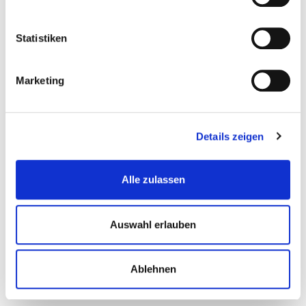
Versetzung gemäß § 99 Abs. 1 BetrVG
„Ehedauerklausel“ von fünf Jahren bei Betriebsrenten
Statistiken
ist unwirksam
Vergütung für Überstunden – das Problem mit der
Marketing
Darlegungslast
Alle Ausgaben:
Details zeigen
Newsletter 104
Alle zulassen
Newsletter 103
Newsletter 102
Auswahl erlauben
Newsletter 101
Newsletter 100
Ablehnen
Newsletter 99