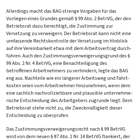
Allerdings macht das BAG strenge Vorgaben für das
Vorliegen eines Grundes gemäß § 99 Abs. 2 BetrVG, der den
Betriebs­rat dazu berechtigt, die Zustimmung zur
Versetzung zu verweigern. Der Betriebs­rat kann nicht eine
umfassende Rechts­kontrolle der Versetzung im Hinblick
auf ihre Vereinbar­keit etwa mit dem Arbeits­vertrag durch­
führen. Auch den Zustimmungs­verweige­rungs­grund des §
99 Abs. 2 Nr. 4 BetrVG, eine Benach­teili­gung des
betroffenen Arbeitn­ehmers zu verhindern, legte das BAG
eng aus. Nach­teile wie ein längerer Arbeits­weg und Fahrt­
kosten seien vom Arbeit­nehmer hinzunehmen, wenn dem
eine sachlich nach­voll­zieh­bare und plausible unter­nehme­
rische Entschei­dung des Arbeit­gebers zugrunde liegt. Dem
Betriebsrat stehe nicht zu, die Zweck­mäßig­keit dieser
Entschei­dung zu überprüfen.
Das Zustimmungsverweigerungs­recht nach § 99 BetrVG
wird von dem neuen § 87 Abs. 1 Nr. 14 BetrVG flankiert, der