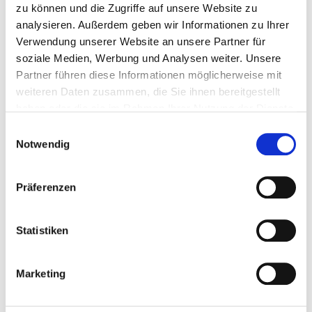
Newsletter 57
zu können und die Zugriffe auf unsere Website zu
analysieren. Außerdem geben wir Informationen zu Ihrer
Newsletter 57
Verwendung unserer Website an unsere Partner für
Newsletter 58
soziale Medien, Werbung und Analysen weiter. Unsere
Partner führen diese Informationen möglicherweise mit
Newsletter 58
weiteren Daten zusammen, die Sie ihnen bereitgestellt
Newsletter 58
haben oder die sie im Rahmen Ihrer Nutzung der Dienste
gesammelt haben.
Einwilligungsauswahl
Newsletter 59
Notwendig
Newsletter 59
Newsletter 59
Präferenzen
Newsletter 60
Statistiken
Newsletter 60
Newsletter 60
Marketing
Newsletter 61