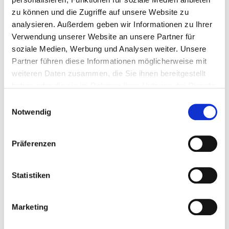
Newsletter 57
zu können und die Zugriffe auf unsere Website zu
analysieren. Außerdem geben wir Informationen zu Ihrer
Newsletter 57
Verwendung unserer Website an unsere Partner für
soziale Medien, Werbung und Analysen weiter. Unsere
Newsletter 58
Partner führen diese Informationen möglicherweise mit
Newsletter 58
weiteren Daten zusammen, die Sie ihnen bereitgestellt
haben oder die sie im Rahmen Ihrer Nutzung der Dienste
Newsletter 58
gesammelt haben.
Einwilligungsauswahl
Newsletter 59
Notwendig
Newsletter 59
Präferenzen
Newsletter 59
Newsletter 60
Statistiken
Newsletter 60
Marketing
Newsletter 60
Newsletter 61