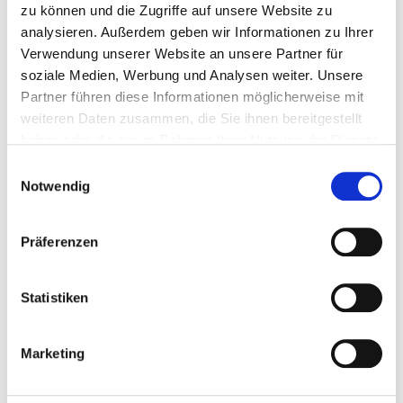
Newsletter 57
zu können und die Zugriffe auf unsere Website zu
analysieren. Außerdem geben wir Informationen zu Ihrer
Newsletter 57
Verwendung unserer Website an unsere Partner für
Newsletter 58
soziale Medien, Werbung und Analysen weiter. Unsere
Partner führen diese Informationen möglicherweise mit
Newsletter 58
weiteren Daten zusammen, die Sie ihnen bereitgestellt
Newsletter 58
haben oder die sie im Rahmen Ihrer Nutzung der Dienste
gesammelt haben.
Einwilligungsauswahl
Newsletter 59
Notwendig
Newsletter 59
Newsletter 59
Präferenzen
Newsletter 60
Statistiken
Newsletter 60
Newsletter 60
Marketing
Newsletter 61