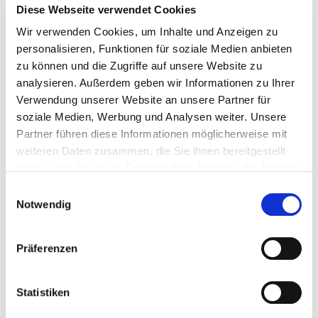
Diese Webseite verwendet Cookies
All rights reserved. No part of the newsletter may be
Wir verwenden Cookies, um Inhalte und Anzeigen zu
reproduced in any form without written permission from
personalisieren, Funktionen für soziale Medien anbieten
the author.
zu können und die Zugriffe auf unsere Website zu
analysieren. Außerdem geben wir Informationen zu Ihrer
Verwendung unserer Website an unsere Partner für
soziale Medien, Werbung und Analysen weiter. Unsere
Auch in dieser
Partner führen diese Informationen möglicherweise mit
Ausgabe:
weiteren Daten zusammen, die Sie ihnen bereitgestellt
haben oder die sie im Rahmen Ihrer Nutzung der Dienste
Sozialplan: Benachteiligung wegen Teilzeit beim
gesammelt haben.
Vorruhestandsgeld
Einwilligungsauswahl
Notwendig
Anspruch eines einzelnen Betriebsratsmitgliedes auf
Sachmittelausstattung
Präferenzen
Anspruch auf Teilnahme an der Arbeitszeiterfassung für
freigestellte Betriebsratsmitglieder
Statistiken