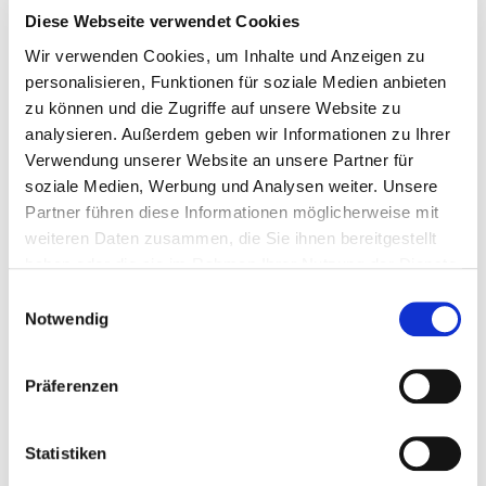
Alle Ausgaben:
Diese Webseite verwendet Cookies
Wir verwenden Cookies, um Inhalte und Anzeigen zu
Newsletter 104
personalisieren, Funktionen für soziale Medien anbieten
Newsletter 103
zu können und die Zugriffe auf unsere Website zu
analysieren. Außerdem geben wir Informationen zu Ihrer
Newsletter 102
Verwendung unserer Website an unsere Partner für
Newsletter 101
soziale Medien, Werbung und Analysen weiter. Unsere
Partner führen diese Informationen möglicherweise mit
Newsletter 100
weiteren Daten zusammen, die Sie ihnen bereitgestellt
haben oder die sie im Rahmen Ihrer Nutzung der Dienste
Newsletter 99
gesammelt haben.
Einwilligungsauswahl
Newsletter 98
Notwendig
Newsletter 97
Präferenzen
Newsletter 96
Newsletter 95
Statistiken
Newsletter 94