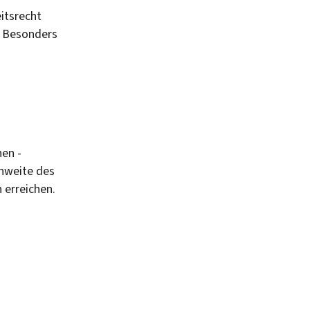
eitsrecht
. Besonders
en -
chweite des
 erreichen.