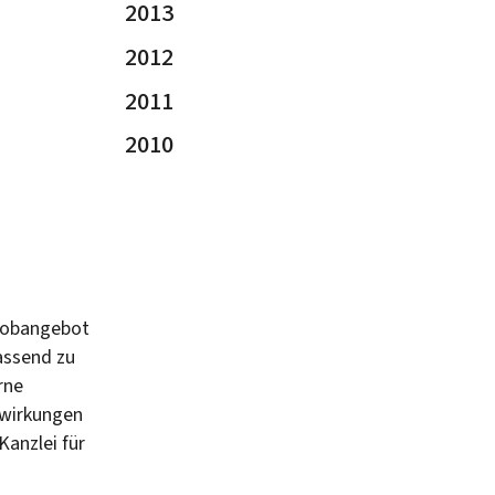
2013
2012
2011
2010
 Jobangebot
assend zu
rne
swirkungen
Kanzlei für