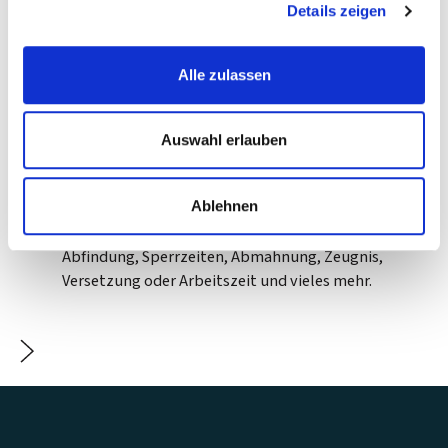
Details zeigen
2010
Alle zulassen
Lexikon Arbeitsrecht
Auswahl erlauben
Hier finden Sie kompaktes Basiswissen zu
Stichworten aus dem Arbeitsrecht, die in
Ablehnen
unserem Alltag häufig eine Rolle spielen, wie
etwa Kündigung, Aufhebungsvertrag,
Abfindung, Sperrzeiten, Abmahnung, Zeugnis,
Versetzung oder Arbeitszeit und vieles mehr.
Footer