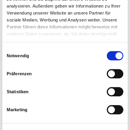
analysieren. Außerdem geben wir Informationen zu Ihrer
2025
Verwendung unserer Website an unsere Partner für
2024
soziale Medien, Werbung und Analysen weiter. Unsere
2023
Partner führen diese Informationen möglicherweise mit
weiteren Daten zusammen, die Sie ihnen bereitgestellt
2022
haben oder die sie im Rahmen Ihrer Nutzung der Dienste
2021
gesammelt haben.
Einwilligungsauswahl
2020
Notwendig
2019
2017
Präferenzen
2016
2015
Statistiken
2014
2013
Marketing
2012
2011