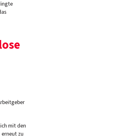
dingte
das
lose
Arbeitgeber
lich mit den
 erneut zu