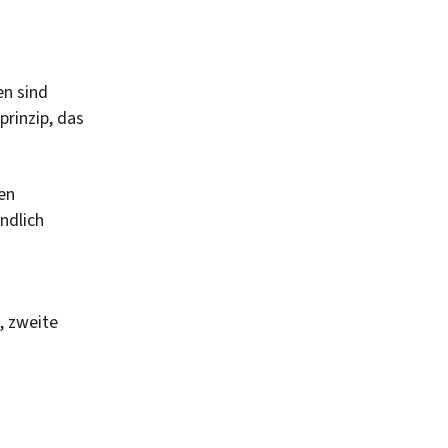
en sind
prinzip, das
en
ndlich
, zweite