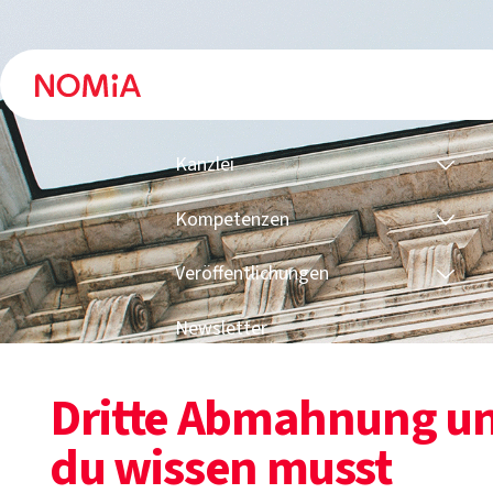
Kanzlei
Kompetenzen
Veröffentlichungen
Newsletter
Dritte Abmahnung un
du wissen musst