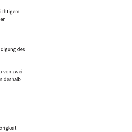
wichtigem
den
endigung des
lb von zwei
in deshalb
örigkeit