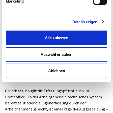
Marketing
Biometrische Systeme – etwa Fingerabdrucksensoren oder
Gesichtserkennung – unterliegen besonders strengen
Anforderungen, da sie besondere Kategorien
Details zeigen
personenbezogener Daten im Sinne von Art. 9 DSGVO
verarbeiten.
Alle zulassen
Was gilt im Homeoffice?
Auswahl erlauben
Mit der Zunahme von Homeoffice und mobilem Arbeiten
stellen sich neue Fragen: Wie wird Arbeitszeit im
Ablehnen
häuslichen Umfeld erfasst? Wer ist für die Aufzeichnung
verantwortlich?
Grundsätzlich gilt die Erfassungspflicht auch im
Homeoffice. Ob der Arbeitgeber ein technisches System
bereitstellt oder die Eigenerfassung durch den
Arbeitnehmer ausreicht, ist eine Frage der Ausgestaltung –