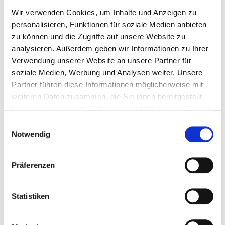
Datenschutz und Arbeitszeiterfassung
Wir verwenden Cookies, um Inhalte und Anzeigen zu
personalisieren, Funktionen für soziale Medien anbieten
zu können und die Zugriffe auf unsere Website zu
Arbeitszeiterfassungssysteme verarbeiten
analysieren. Außerdem geben wir Informationen zu Ihrer
personenbezogene Daten und unterliegen damit der
Verwendung unserer Website an unsere Partner für
Datenschutz-Grundverordnung (DSGVO) sowie dem
soziale Medien, Werbung und Analysen weiter. Unsere
Bundesdatenschutzgesetz (BDSG). Rechtsgrundlage für
Partner führen diese Informationen möglicherweise mit
die Verarbeitung ist in der Regel § 26 BDSG, der die
weiteren Daten zusammen, die Sie ihnen bereitgestellt
Datenverarbeitung im Beschäftigungsverhältnis regelt.
haben oder die sie im Rahmen Ihrer Nutzung der Dienste
gesammelt haben.
Der Betriebsrat hat hier eine besondere Schutzfunktion. Er
Einwilligungsauswahl
kann im Rahmen der Betriebsvereinbarung sicherstellen,
Notwendig
dass:
Präferenzen
Keine über den Erfassungszweck hinausgehenden Daten
erhoben werden (Datensparsamkeit)
Klare Löschfristen festgelegt sind
Die Daten nicht für Leistungs- oder
Statistiken
Verhaltenskontrollen zweckentfremdet werden
Arbeitnehmer transparent über die Verarbeitung
informiert werden