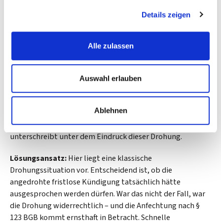
Typische Fallkonstellationen
Details zeigen
Fall 1: Drohung mit fristloser Kündigung
Alle zulassen
ohne tragfähigen Grund
Ein Arbeitnehmer wird ins Büro gerufen. Der Vorgesetzte
Auswahl erlauben
erklärt, man habe schwerwiegende Pflichtverletzungen
festgestellt, und legt gleichzeitig einen
Ablehnen
Aufhebungsvertrag vor. Es wird erklärt, die Alternative sei
eine sofortige fristlose Kündigung. Der Arbeitnehmer
unterschreibt unter dem Eindruck dieser Drohung.
Lösungsansatz:
Hier liegt eine klassische
Drohungssituation vor. Entscheidend ist, ob die
angedrohte fristlose Kündigung tatsächlich hätte
ausgesprochen werden dürfen. War das nicht der Fall, war
die Drohung widerrechtlich – und die Anfechtung nach §
123 BGB kommt ernsthaft in Betracht. Schnelle