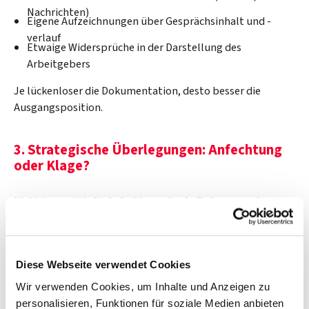
Nachrichten)
Eigene Aufzeichnungen über Gesprächsinhalt und -
verlauf
Etwaige Widersprüche in der Darstellung des
Arbeitgebers
Je lückenloser die Dokumentation, desto besser die
Ausgangsposition.
3. Strategische Überlegungen: Anfechtung
oder Klage?
Nicht immer ist die Anfechtung des Aufhebungsvertrags
der beste Weg. Manchmal ist es strategisch sinnvoller, den
Aufhebungsvertrag bestehen zu lassen und stattdessen
andere rechtliche Wege zu prüfen – etwa wenn die
Diese Webseite verwendet Cookies
vereinbarte Abfindung akzeptabel ist, aber andere
Vertragsinhalte (z. B. Zeugnisnote, Freistellung) nachteilig
Wir verwenden Cookies, um Inhalte und Anzeigen zu
sind.
personalisieren, Funktionen für soziale Medien anbieten