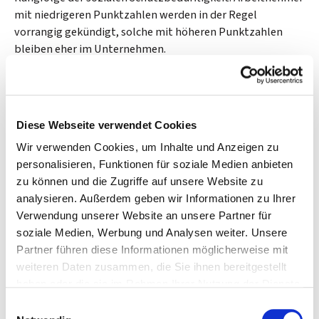
mit niedrigeren Punktzahlen werden in der Regel
vorrangig gekündigt, solche mit höheren Punktzahlen
bleiben eher im Unternehmen.
Rechtliche Anforderungen an die
Ausgestaltung des Punktesystems
Diese Webseite verwendet Cookies
Ein Punktesystem im Sozialplan muss bestimmten
Wir verwenden Cookies, um Inhalte und Anzeigen zu
rechtlichen Anforderungen genügen, um wirksam zu sein.
personalisieren, Funktionen für soziale Medien anbieten
Das Punktesystem muss alle vier im KSchG genannten
zu können und die Zugriffe auf unsere Website zu
Sozialkriterien (Betriebszugehörigkeit, Lebensalter,
analysieren. Außerdem geben wir Informationen zu Ihrer
Unterhaltspflichten, Schwerbehinderung) angemessen
Verwendung unserer Website an unsere Partner für
berücksichtigen. Eine völlige Außerachtlassung eines
soziale Medien, Werbung und Analysen weiter. Unsere
Kriteriums oder eine extreme Untergewichtung kann zur
Partner führen diese Informationen möglicherweise mit
Unwirksamkeit des Systems führen. Die Gewichtung der
weiteren Daten zusammen, die Sie ihnen bereitgestellt
einzelnen Kriterien muss ausgewogen sein. Zwar haben
haben oder die sie im Rahmen Ihrer Nutzung der Dienste
Arbeitgeber und Betriebsrat hier einen
gesammelt haben.
Einwilligungsauswahl
Gestaltungsspielraum, doch darf kein Kriterium so